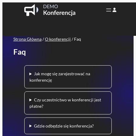
Przejdź
do
treści
Strona Główna
/
O konferencji
/
Faq
Faq
Jak mogę się zarejestrować na
konferencję
Czy uczestnictwo w konferencji jest
płatne?
Gdzie odbędzie się konferencja?